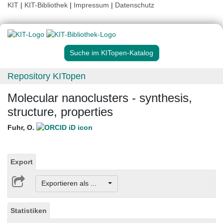
KIT
|
KIT-Bibliothek
|
Impressum
|
Datenschutz
Suche im KITopen-Katalog
Repository KITopen
Molecular nanoclusters - synthesis,
structure, properties
Fuhr, O.
Export
Exportieren als ...
Statistiken