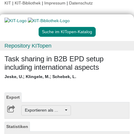
KIT
|
KIT-Bibliothek
|
Impressum
|
Datenschutz
Suche im KITopen-Katalog
Repository KITopen
Task sharing in B2B EPD setup
including international aspects
Jeske, U.
;
Klingele, M.
;
Schebek, L.
Export
Exportieren als ...
Statistiken