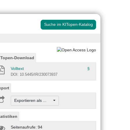
Suche im KITopen-Katalog
ITopen-Download
Volltext
§
DOI: 10.5445/IR/230073937
xport
Exportieren als ...
tatistiken
Seitenaufrufe: 94