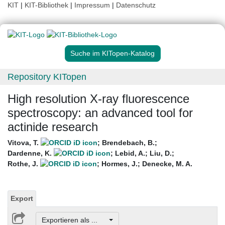
KIT
|
KIT-Bibliothek
|
Impressum
|
Datenschutz
Suche im KITopen-Katalog
Repository KITopen
High resolution X-ray fluorescence
spectroscopy: an advanced tool for
actinide research
Vitova, T.
;
Brendebach, B.
;
Dardenne, K.
;
Lebid, A.
;
Liu, D.
;
Rothe, J.
;
Hormes, J.
;
Denecke, M. A.
Export
Exportieren als ...