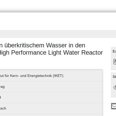
 überkritischem Wasser in den
gh Performance Light Water Reactor
E
itut für Kern- und Energietechnik (IKET)
S
rag
9
tsch