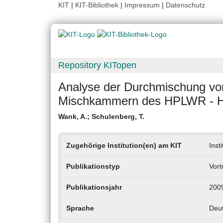
KIT
|
KIT-Bibliothek
|
Impressum
|
Datenschutz
Repository KITopen
Analyse der Durchmischung von
Mischkammern des HPLWR - Hi
Wank, A.
;
Schulenberg, T.
Zugehörige Institution(en) am KIT
Inst
Publikationstyp
Vort
Publikationsjahr
200
Sprache
Deu