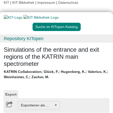
KIT
|
KIT-Bibliothek
|
Impressum
|
Datenschutz
Suche im KITopen-Katalog
Repository KITopen
Simulations of the entrance and exit
regions of the KATRIN main
spectrometer
KATRIN Collaboration
;
Glück, F.
;
Hugenberg, K.
;
Valerius, K.
;
Weinheimer, C.
;
Zacher, M.
Export
Exportieren als ...