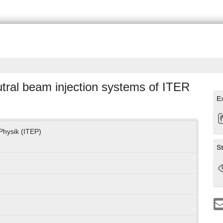
tral beam injection systems of ITER
E
 Physik (ITEP)
S