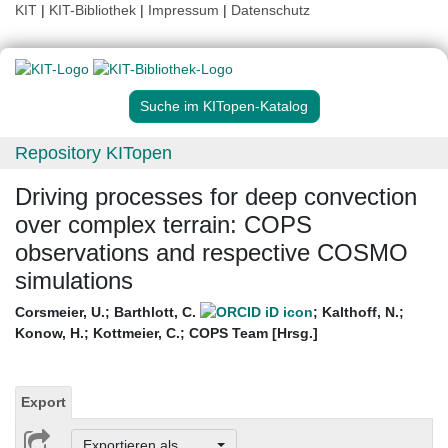
KIT
|
KIT-Bibliothek
|
Impressum
|
Datenschutz
Suche im KITopen-Katalog
Repository KITopen
Driving processes for deep convection
over complex terrain: COPS
observations and respective COSMO
simulations
Corsmeier, U.
;
Barthlott, C.
;
Kalthoff, N.
;
Konow, H.
;
Kottmeier, C.
;
COPS Team [Hrsg.]
Export
Exportieren als ...