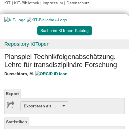
KIT
|
KIT-Bibliothek
|
Impressum
|
Datenschutz
Suche im KITopen-Katalog
Repository KITopen
Planspiel Technikfolgenabschätzung.
Lehre für transdisziplinäre Forschung
Dusseldorp, M.
Export
Exportieren als ...
Statistiken