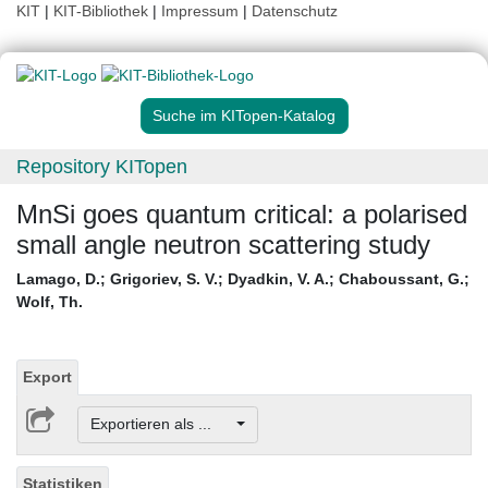
KIT
|
KIT-Bibliothek
|
Impressum
|
Datenschutz
Suche im KITopen-Katalog
Repository KITopen
MnSi goes quantum critical: a polarised
small angle neutron scattering study
Lamago, D.
;
Grigoriev, S. V.
;
Dyadkin, V. A.
;
Chaboussant, G.
;
Wolf, Th.
Export
Exportieren als ...
Statistiken