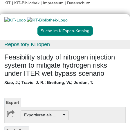
KIT
|
KIT-Bibliothek
|
Impressum
|
Datenschutz
Suche im KITopen-Katalog
Repository KITopen
Feasibility study of nitrogen injection
system to mitigate hydrogen risks
under ITER wet bypass scenario
Xiao, J.
;
Travis, J. R.
;
Breitung, W.
;
Jordan, T.
Export
Exportieren als ...