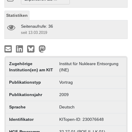
Statistiken
Seitenaufrufe: 36
seit 13.03.2019
Zugehörige
Institut für Nukleare Entsorgung
Institution(en) am KIT
(INE)
Publikationstyp
Vortrag
Publikationsjahr
2009
Sprache
Deutsch
Identifikator
KITopen-ID: 230076648
HGF-Programm
32.27.01 (POF II, LK 01)