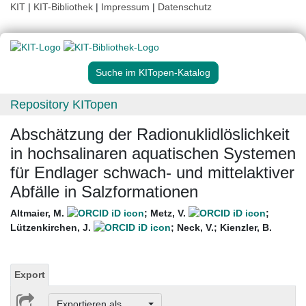
KIT
|
KIT-Bibliothek
|
Impressum
|
Datenschutz
Suche im KITopen-Katalog
Repository KITopen
Abschätzung der Radionuklidlöslichkeit
in hochsalinaren aquatischen Systemen
für Endlager schwach- und mittelaktiver
Abfälle in Salzformationen
Altmaier, M.
;
Metz, V.
;
Lützenkirchen, J.
;
Neck, V.
;
Kienzler, B.
Export
Exportieren als ...