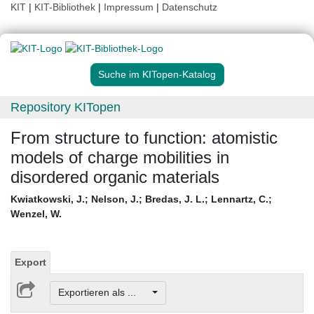
KIT
|
KIT-Bibliothek
|
Impressum
|
Datenschutz
Suche im KITopen-Katalog
Repository KITopen
From structure to function: atomistic
models of charge mobilities in
disordered organic materials
Kwiatkowski, J.
;
Nelson, J.
;
Bredas, J. L.
;
Lennartz, C.
;
Wenzel, W.
Export
Exportieren als ...