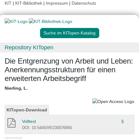
KIT
|
KIT-Bibliothek
|
Impressum
|
Datenschutz
Suche im KITopen-Katalog
Repository KITopen
Die Entgrenzung von Arbeit und Leben:
Anerkennungsstrukturen für einen
erweiterten Arbeitsbegriff
Nierling, L.
KITopen-Download
Volltext
§
DOI: 10.5445/IR/230076956