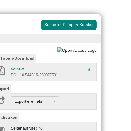
Suche im KITopen-Katalog
ITopen-Download
Volltext
§
DOI: 10.5445/IR/230077591
xport
Exportieren als ...
tatistiken
Seitenaufrufe: 78