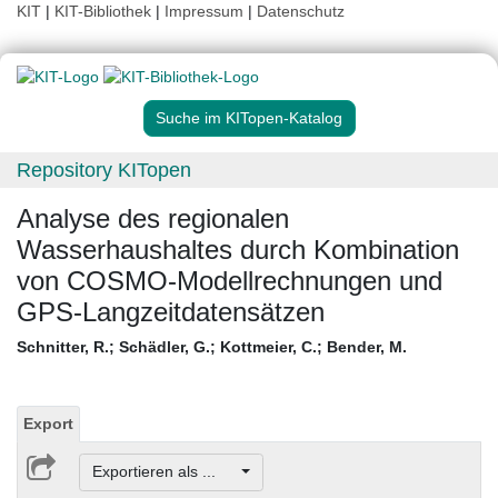
KIT
|
KIT-Bibliothek
|
Impressum
|
Datenschutz
Suche im KITopen-Katalog
Repository KITopen
Analyse des regionalen
Wasserhaushaltes durch Kombination
von COSMO-Modellrechnungen und
GPS-Langzeitdatensätzen
Schnitter, R.
;
Schädler, G.
;
Kottmeier, C.
;
Bender, M.
Export
Exportieren als ...