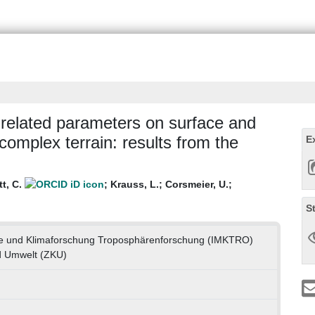
related parameters on surface and
complex terrain: results from the
E
tt, C.
;
Krauss, L.
;
Corsmeier, U.
;
S
ogie und Klimaforschung Troposphärenforschung (IMKTRO)
d Umwelt (ZKU)