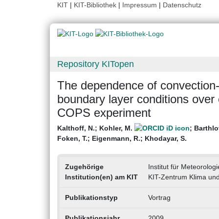
KIT
|
KIT-Bibliothek
|
Impressum
|
Datenschutz
Repository KITopen
The dependence of convection-
boundary layer conditions over 
COPS experiment
Kalthoff, N.
;
Kohler, M.
;
Barthlo
Foken, T.
;
Eigenmann, R.
;
Khodayar, S.
Zugehörige
Institut für Meteorol
Institution(en) am KIT
KIT-Zentrum Klima un
Publikationstyp
Vortrag
Publikationsjahr
2009