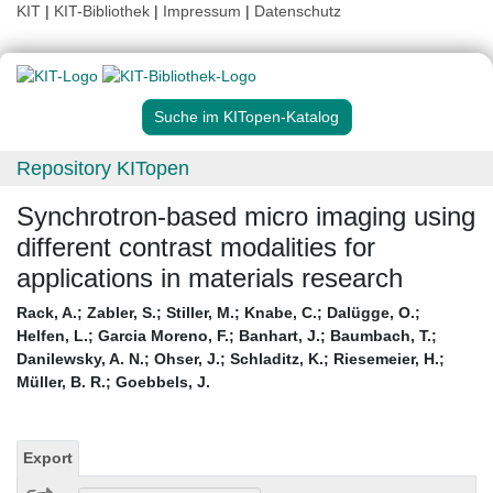
KIT
|
KIT-Bibliothek
|
Impressum
|
Datenschutz
Suche im KITopen-Katalog
Repository KITopen
Synchrotron-based micro imaging using
different contrast modalities for
applications in materials research
Rack, A.
;
Zabler, S.
;
Stiller, M.
;
Knabe, C.
;
Dalügge, O.
;
Helfen, L.
;
Garcia Moreno, F.
;
Banhart, J.
;
Baumbach, T.
;
Danilewsky, A. N.
;
Ohser, J.
;
Schladitz, K.
;
Riesemeier, H.
;
Müller, B. R.
;
Goebbels, J.
Export