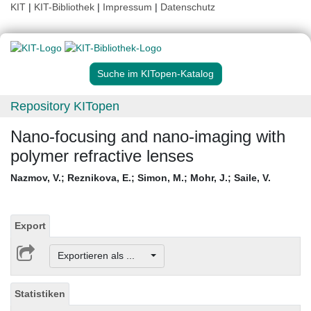
KIT
|
KIT-Bibliothek
|
Impressum
|
Datenschutz
Suche im KITopen-Katalog
Repository KITopen
Nano-focusing and nano-imaging with
polymer refractive lenses
Nazmov, V.
;
Reznikova, E.
;
Simon, M.
;
Mohr, J.
;
Saile, V.
Export
Exportieren als ...
Statistiken