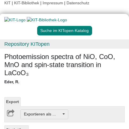
KIT
|
KIT-Bibliothek
|
Impressum
|
Datenschutz
Suche im KITopen-Katalog
Repository KITopen
Photoemission spectra of NiO, CoO,
MnO and spin-state transition in
LaCoO₃
Eder, R.
Export
Exportieren als ...