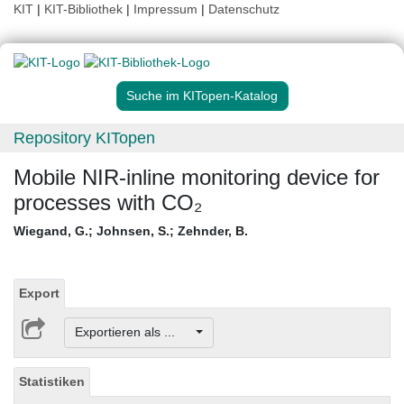
KIT
|
KIT-Bibliothek
|
Impressum
|
Datenschutz
Suche im KITopen-Katalog
Repository KITopen
Mobile NIR-inline monitoring device for
processes with CO₂
Wiegand, G.
;
Johnsen, S.
;
Zehnder, B.
Export
Exportieren als ...
Statistiken