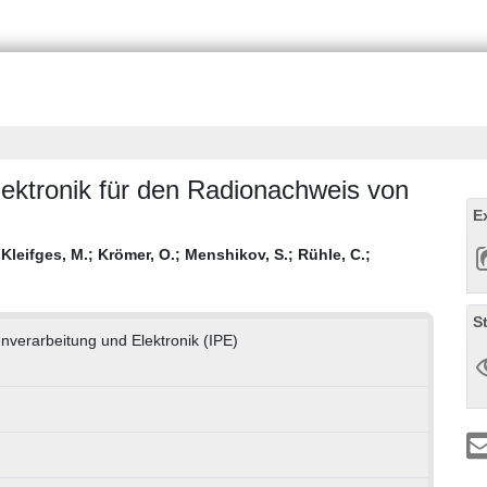
ektronik für den Radionachweis von
E
;
Kleifges, M.
;
Krömer, O.
;
Menshikov, S.
;
Rühle, C.
;
S
enverarbeitung und Elektronik (IPE)