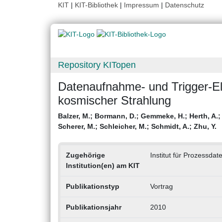
KIT
|
KIT-Bibliothek
|
Impressum
|
Datenschutz
Repository KITopen
Datenaufnahme- und Trigger-El
kosmischer Strahlung
Balzer, M.
;
Bormann, D.
;
Gemmeke, H.
;
Herth, A.
Scherer, M.
;
Schleicher, M.
;
Schmidt, A.
;
Zhu, Y.
Zugehörige
Institut für Prozessdat
Institution(en) am KIT
Publikationstyp
Vortrag
Publikationsjahr
2010