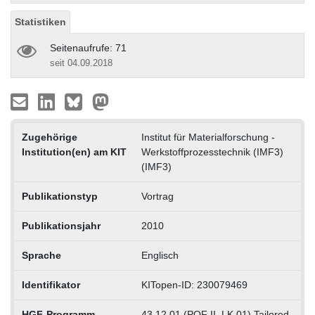
Statistiken
Seitenaufrufe: 71
seit 04.09.2018
Zugehörige
Institut für Materialforschung -
Institution(en) am KIT
Werkstoffprozesstechnik (IMF3)
(IMF3)
Publikationstyp
Vortrag
Publikationsjahr
2010
Sprache
Englisch
Identifikator
KITopen-ID: 230079469
HGF-Programm
43.12.01 (POF II, LK 01) Tailored