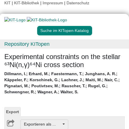
KIT
|
KIT-Bibliothek
|
Impressum
|
Datenschutz
Suche im KITopen-Katalog
Repository KITopen
Experimental constraints on the stellar
⁶³Ni(n,γ)⁶⁴Ni cross section
Dillmann, I.
;
Erhard, M.
;
Faestermann, T.
;
Junghans, A. R.
;
Käppeler, F.
;
Korschinek, G.
;
Lachner, J.
;
Maiti, M.
;
Nair, C.
;
Pignatari, M.
;
Poutivtsev, M.
;
Rauscher, T.
;
Rugel, G.
;
Schwengner, R.
;
Wagner, A.
;
Walter, S.
Export
Exportieren als ...