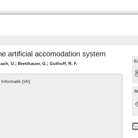
he artificial accomodation system
E
ach, U.
;
Bretthauer, G.
;
Guthoff, R. F.
 Informatik (IAI)
S