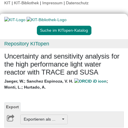
KIT
|
KIT-Bibliothek
|
Impressum
|
Datenschutz
Suche im KITopen-Katalog
Repository KITopen
Uncertainty and sensitivity analysis for
the high performance light water
reactor with TRACE and SUSA
Jaeger, W.
;
Sanchez Espinoza, V. H.
;
Monti, L.
;
Hurtado, A.
Export
Exportieren als ...