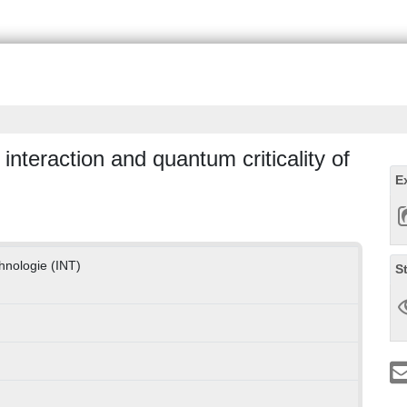
 interaction and quantum criticality of
E
chnologie (INT)
S