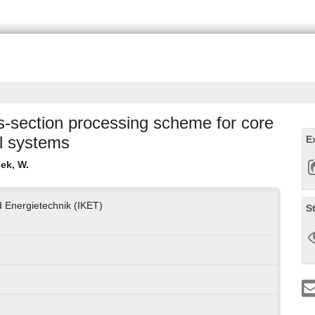
-section processing scheme for core
l systems
E
ek, W.
nd Energietechnik (IKET)
S