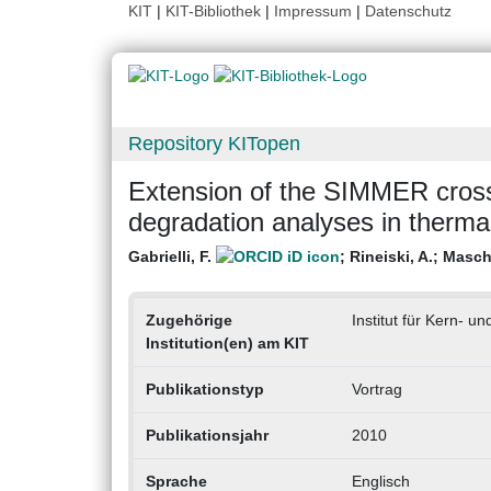
KIT
|
KIT-Bibliothek
|
Impressum
|
Datenschutz
Repository KITopen
Extension of the SIMMER cross
degradation analyses in therma
Gabrielli, F.
;
Rineiski, A.
;
Masch
Zugehörige
Institut für Kern- u
Institution(en) am KIT
Publikationstyp
Vortrag
Publikationsjahr
2010
Sprache
Englisch