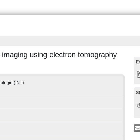
 imaging using electron tomography
E
nologie (INT)
S