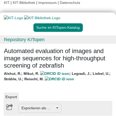
KIT
|
KIT-Bibliothek
|
Impressum
|
Datenschutz
Suche im KITopen-Katalog
Repository KITopen
Automated evaluation of images and
image sequences for high-throughput
screening of zebrafish
Alshut, R.
;
Mikut, R.
;
Legradi, J.
;
Liebel, U.
;
Strähle, U.
;
Reischl, M.
Export
Exportieren als ...