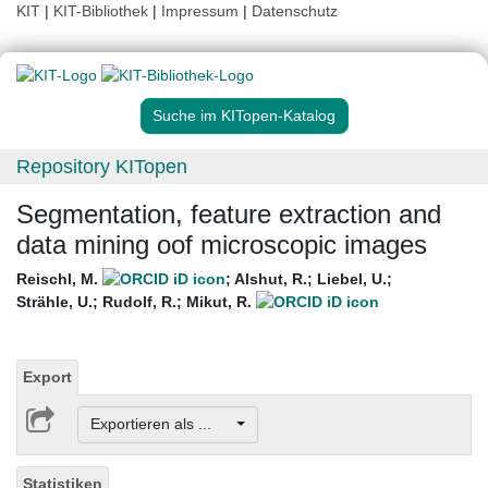
KIT
|
KIT-Bibliothek
|
Impressum
|
Datenschutz
Suche im KITopen-Katalog
Repository KITopen
Segmentation, feature extraction and
data mining oof microscopic images
Reischl, M.
;
Alshut, R.
;
Liebel, U.
;
Strähle, U.
;
Rudolf, R.
;
Mikut, R.
Export
Exportieren als ...
Statistiken