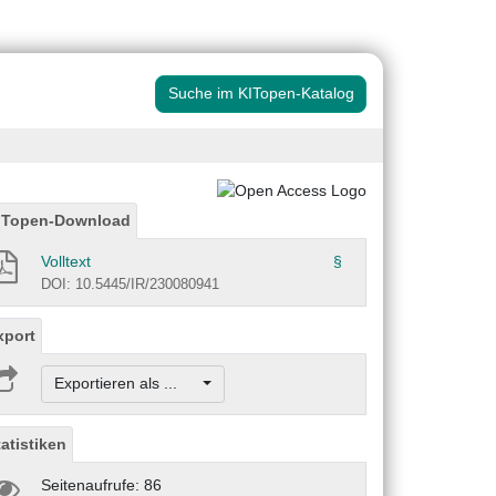
Suche im KITopen-Katalog
ITopen-Download
Volltext
§
DOI: 10.5445/IR/230080941
xport
Exportieren als ...
tatistiken
Seitenaufrufe: 86