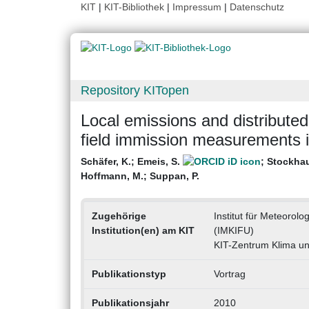
KIT
|
KIT-Bibliothek
|
Impressum
|
Datenschutz
Repository KITopen
Local emissions and distribute
field immission measurements 
Schäfer, K.
;
Emeis, S.
;
Stockhau
Hoffmann, M.
;
Suppan, P.
Zugehörige
Institut für Meteoro
Institution(en) am KIT
(IMKIFU)
KIT-Zentrum Klima u
Publikationstyp
Vortrag
Publikationsjahr
2010