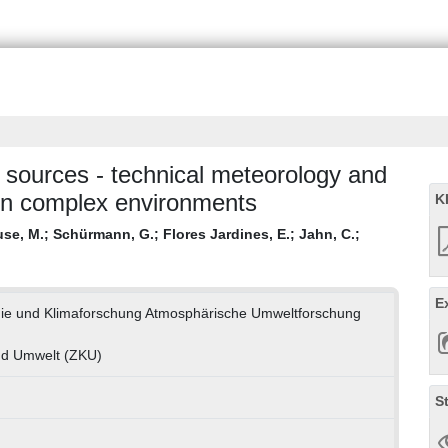
d sources - technical meteorology and
in complex environments
K
se, M.
;
Schürmann, G.
;
Flores Jardines, E.
;
Jahn, C.
;
E
logie und Klimaforschung Atmosphärische Umweltforschung
nd Umwelt (ZKU)
S