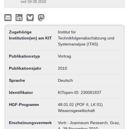
seit 04.09.2018
Zugehörige
Institut für
Institution(en) am KIT
Technikfolgenabschätzung und
Systemanalyse (ITAS)
Publikationstyp
Vortrag
Publikationsjahr
2010
Sprache
Deutsch
Identifikator
KITopen-ID: 230081837
HGF-Programm
48.01.02 (POF II, LK 01)
Wissensgesellschaft
Erscheinungsvermerk
Vortr.: Joanneum Research, Graz,
A, 29.November 2010