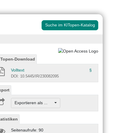
Suche im KITopen-Katalog
ITopen-Download
Volltext
§
DOI: 10.5445/IR/230082095
xport
Exportieren als ...
tatistiken
Seitenaufrufe: 90