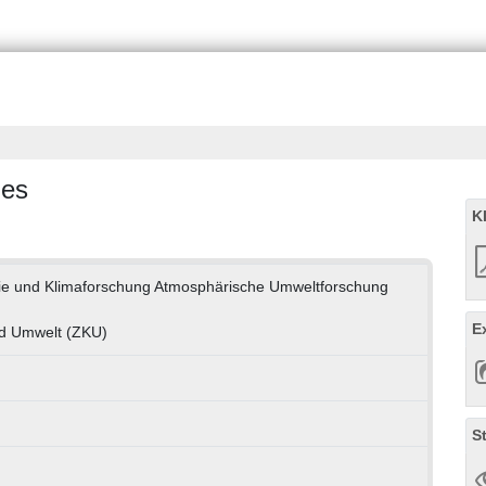
ies
K
ogie und Klimaforschung Atmosphärische Umweltforschung
E
d Umwelt (ZKU)
S