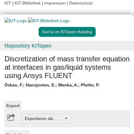
KIT
|
KIT-Bibliothek
|
Impressum
|
Datenschutz
Suche im KITopen-Katalog
Repository KITopen
Discretization of mass transfer equation
at interfaces in gas/liquid systems
using Ansys FLUENT
Özkan, F.
;
Hansjosten, E.
;
Wenka, A.
;
Pfeifer, P.
Export
Exportieren als ...