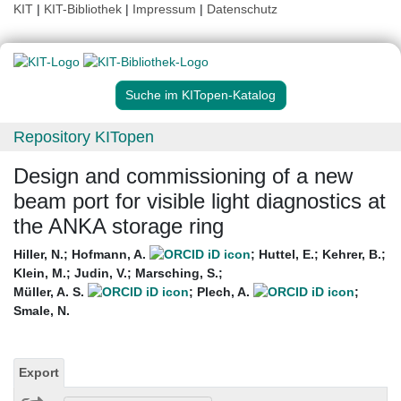
KIT
|
KIT-Bibliothek
|
Impressum
|
Datenschutz
Suche im KITopen-Katalog
Repository KITopen
Design and commissioning of a new
beam port for visible light diagnostics at
the ANKA storage ring
Hiller, N.
;
Hofmann, A.
;
Huttel, E.
;
Kehrer, B.
;
Klein, M.
;
Judin, V.
;
Marsching, S.
;
Müller, A. S.
;
Plech, A.
;
Smale, N.
Export