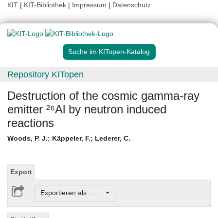
KIT
|
KIT-Bibliothek
|
Impressum
|
Datenschutz
Suche im KITopen-Katalog
Repository KITopen
Destruction of the cosmic gamma-ray
emitter ²⁶Al by neutron induced
reactions
Woods, P. J.
;
Käppeler, F.
;
Lederer, C.
Export
Exportieren als ...