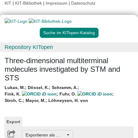
KIT
|
KIT-Bibliothek
|
Impressum
|
Datenschutz
Suche im KITopen-Katalog
Repository KITopen
Three-dimensional multiterminal
molecules investigated by STM and
STS
Lukas, M.
;
Dössel, K.
;
Schramm, A.
;
Fink, K.
;
Fuhr, O.
;
Stroh, C.
;
Mayor, M.
;
Löhneysen, H. von
Export
Exportieren als ...