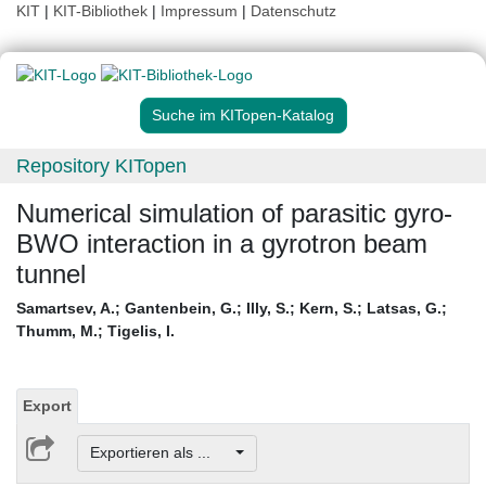
KIT
|
KIT-Bibliothek
|
Impressum
|
Datenschutz
Suche im KITopen-Katalog
Repository KITopen
Numerical simulation of parasitic gyro-
BWO interaction in a gyrotron beam
tunnel
Samartsev, A.
;
Gantenbein, G.
;
Illy, S.
;
Kern, S.
;
Latsas, G.
;
Thumm, M.
;
Tigelis, I.
Export
Exportieren als ...