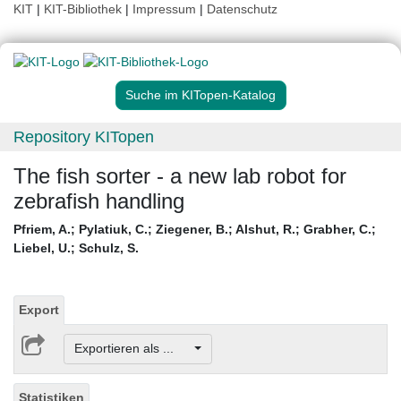
KIT
|
KIT-Bibliothek
|
Impressum
|
Datenschutz
Suche im KITopen-Katalog
Repository KITopen
The fish sorter - a new lab robot for
zebrafish handling
Pfriem, A.
;
Pylatiuk, C.
;
Ziegener, B.
;
Alshut, R.
;
Grabher, C.
;
Liebel, U.
;
Schulz, S.
Export
Exportieren als ...
Statistiken