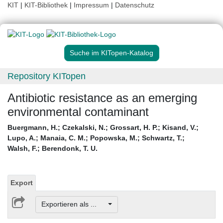
KIT
|
KIT-Bibliothek
|
Impressum
|
Datenschutz
Suche im KITopen-Katalog
Repository KITopen
Antibiotic resistance as an emerging
environmental contaminant
Buergmann, H.
;
Czekalski, N.
;
Grossart, H. P.
;
Kisand, V.
;
Lupo, A.
;
Manaia, C. M.
;
Popowska, M.
;
Schwartz, T.
;
Walsh, F.
;
Berendonk, T. U.
Export
Exportieren als ...