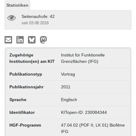
Statistiken
Seitenaufrufe: 42
seit 03.08.2018
Zugehörige
Institut für Funktionelle
Institution(en) am KIT
Grenzflächen (IFG)
Publikationstyp
Vortrag
Publikationsjahr
2011
Sprache
Englisch
Identifikator
KITopen-ID: 230084344
HGF-Programm
47.04.02 (POF II, LK 01) Biofilme
IFG