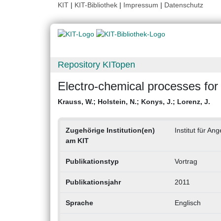
KIT
|
KIT-Bibliothek
|
Impressum
|
Datenschutz
Repository KITopen
Electro-chemical processes for
Krauss, W.
;
Holstein, N.
;
Konys, J.
;
Lorenz, J.
Zugehörige Institution(en)
Institut für A
am KIT
Publikationstyp
Vortrag
Publikationsjahr
2011
Sprache
Englisch