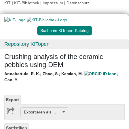
KIT
|
KIT-Bibliothek
|
Impressum
|
Datenschutz
Suche im KITopen-Katalog
Repository KITopen
Crushing analysis of the ceramic
pebbles using DEM
Annabattula, R. K.
;
Zhao, S.
;
Kamlah, M.
;
Gan, Y.
Export
Exportieren als ...
Statistiken