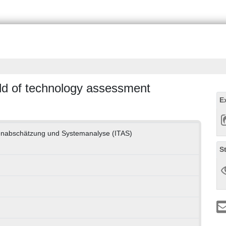
eld of technology assessment
E
lgenabschätzung und Systemanalyse (ITAS)
S