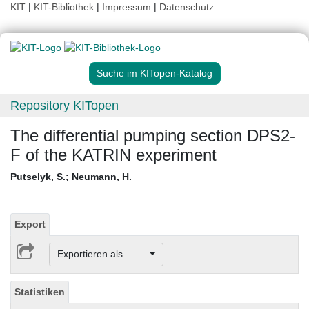
KIT
|
KIT-Bibliothek
|
Impressum
|
Datenschutz
Suche im KITopen-Katalog
Repository KITopen
The differential pumping section DPS2-
F of the KATRIN experiment
Putselyk, S.
;
Neumann, H.
Export
Exportieren als ...
Statistiken