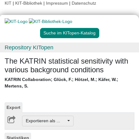
KIT
|
KIT-Bibliothek
|
Impressum
|
Datenschutz
Suche im KITopen-Katalog
Repository KITopen
The KATRIN statistical sensitivity with
various background conditions
KATRIN Collaboration
;
Glück, F.
;
Hötzel, M.
;
Käfer, W.
;
Mertens, S.
Export
Exportieren als ...
Statistiken