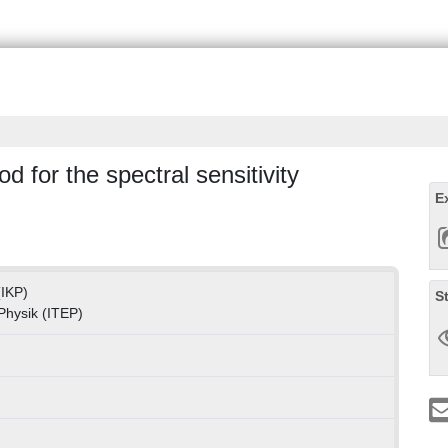
 for the spectral sensitivity
E
(IKP)
S
 Physik (ITEP)