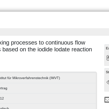
ing processes to continuous flow
s based on the iodide lodate reaction
E
S
stitut für Mikroverfahrenstechnik (IMVT)
rtrag
12
glisch