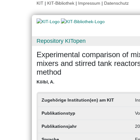
KIT
|
KIT-Bibliothek
|
Impressum
|
Datenschutz
Repository KITopen
Experimental comparison of mix
mixers and stirred tank reactor
method
Kölbl, A.
Zugehörige Institution(en) am KIT
In
Publikationstyp
Vo
Publikationsjahr
20
Sprache
En