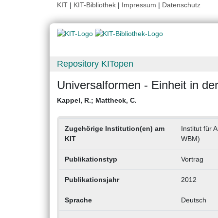
KIT
|
KIT-Bibliothek
|
Impressum
|
Datenschutz
Repository KITopen
Universalformen - Einheit in der 
Kappel, R.
;
Mattheck, C.
Zugehörige Institution(en) am
Institut fü
KIT
WBM)
Publikationstyp
Vortrag
Publikationsjahr
2012
Sprache
Deutsch