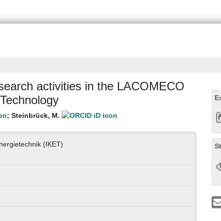
esearch activities in the LACOMECO
f Technology
E
;
Steinbrück, M.
Energietechnik (IKET)
S