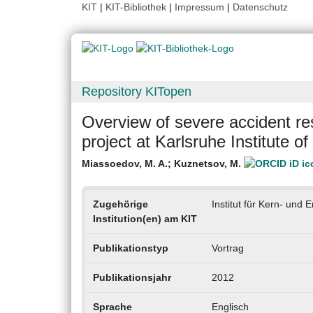
KIT
|
KIT-Bibliothek
|
Impressum
|
Datenschutz
Repository KITopen
Overview of severe accident r
project at Karlsruhe Institute o
Miassoedov, M. A.
;
Kuznetsov, M.
Zugehörige
Institut für Kern- und 
Institution(en) am KIT
Publikationstyp
Vortrag
Publikationsjahr
2012
Sprache
Englisch